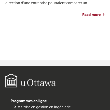
direction d’une entreprise pourraient comparer un ...
Read more
abou
en 
ing
m
admin
de
(MBA
d
Programmes en ligne
Maîtrise en gestion en ingénierie