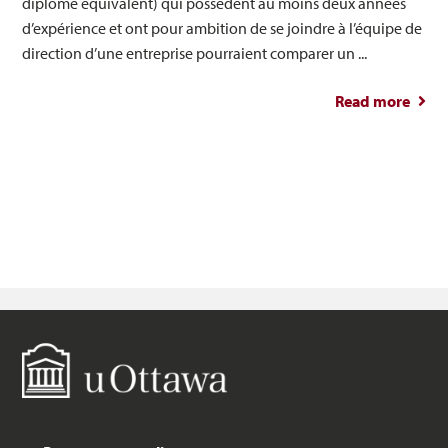
diplôme équivalent) qui possèdent au moins deux années
d’expérience et ont pour ambition de se joindre à l’équipe de
direction d’une entreprise pourraient comparer un ...
Read more
abou
en 
ing
m
admin
de
(MBA
d