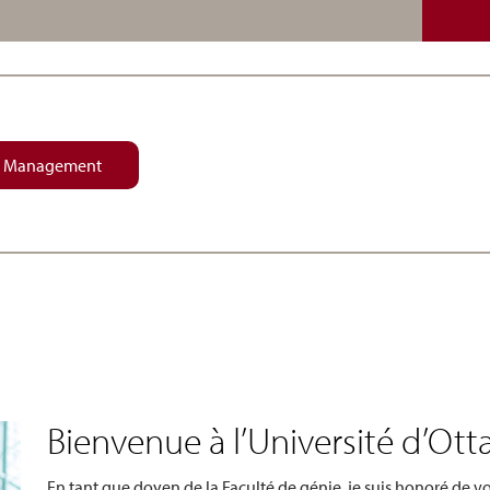
Management
Bienvenue à l’Université d’Ott
En tant que doyen de la Faculté de génie, je suis honoré de