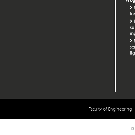
Prog
in
su
in
se
li
Faculty of Engineering
Face
© 