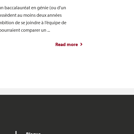
’un baccalauréat en génie (ou d’un
ossèdent au moins deux années
bition de se joindre à l’équipe de
omplet de la direction d’équipes techniques
pourraient comparer un ...
Read more
about Maîtrise en gestion
en ingénierie et maîtrise en
administration des affaires
(MBA) : Quelle est la
différence?