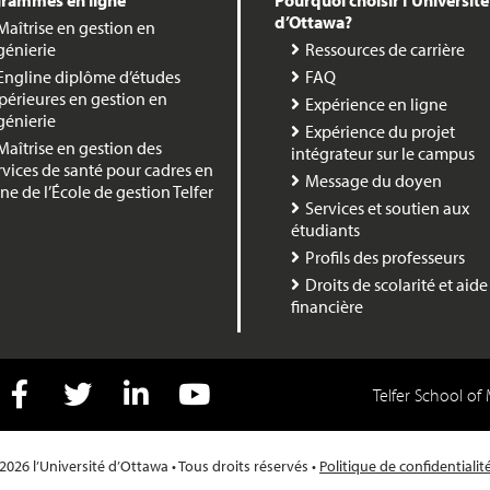
rammes en ligne
Pourquoi choisir l’Université
d’Ottawa?
Maîtrise en gestion en
génierie
Ressources de carrière
Engline diplôme d’études
FAQ
périeures en gestion en
Expérience en ligne
génierie
Expérience du projet
Maîtrise en gestion des
intégrateur sur le campus
rvices de santé pour cadres en
Message du doyen
gne de l’École de gestion Telfer
Services et soutien aux
étudiants
Profils des professeurs
Droits de scolarité et aide
financière
Telfer School o
book
Twitter
LInkedIn
YouTube
2026 l’Université d’Ottawa • Tous droits réservés •
Politique de confidentialit