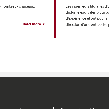
r de nombreux chapeaux
Les ingénieurs titulaires d
diplôme équivalent) qui p
d’expérience et ont pour am
Read more
about Gestion en ingénierie : Le Guide c
direction d’une entreprise 